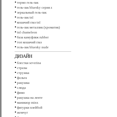
•
термо гель-лак
•
гель-лак bluesky серия z
•
зеркальный гель-лак
•
гель-лак tnl
•
кошачий глаз tnl
•
гель-лак металлик (хроматик)
•
tnl сhameleon
•
база камуфляж rubber
•
топ кошачий глаз
•
гель-лак bluesky nude
ДИЗАЙН
•
блестки severina
•
стразы
•
стружка
•
фольга
•
ракушка
•
слюда
•
фимо
•
ракушка на ленте
•
маникюр minx
•
фигурки плейбой
•
жемчуг
•