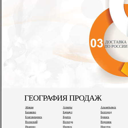
ДОСТАВКА
ПО РОССИИ
ГЕОГРАФИЯ ПРОДАЖ
Абакан
Алматы
Альметьевск
Балаково
Барнаул
Белгород
Благовещенск
Братск
Брянск
Волжский
Вологда
Воронеж
Иваново
Ижевск
Иркутск