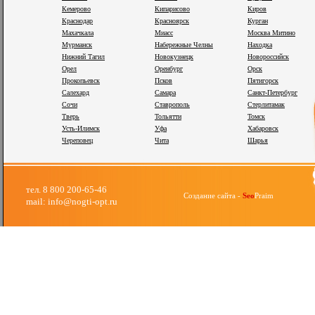
Кемерово
Кипарисово
Киров
Краснодар
Красноярск
Курган
Махачкала
Миасс
Москва Митино
Мурманск
Набережные Челны
Находка
Нижний Тагил
Новокузнецк
Новороссийск
Орел
Оренбург
Орск
Прокопьевск
Псков
Пятигорск
Салехард
Самара
Санкт-Петербург
Сочи
Ставрополь
Стерлитамак
Тверь
Тольятти
Томск
Усть-Илимск
Уфа
Хабаровск
Череповец
Чита
Шарья
тел. 8 800 200-65-46
Создание сайта -
Seo
Praim
mail: info@nogti-opt.ru