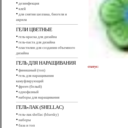
•
дезинфекция
•
клей
•
для снятия шеллака, биогеля и
акрила
ГЕЛИ ЦВЕТНЫЕ
•
гель-краска для дизайна
•
гель-паста для дизайна
•
пластилин для создания объемного
дизайна
ГЕЛЬ ДЛЯ НАРАЩИВАНИЯ
статус:
•
финишный (топ)
•
гель для наращивания
камуфлирующий
•
френч (белый)
•
однофазный
•
наборы для наращивания
ГЕЛЬ-ЛАК (SHELLAC)
•
гель-лак shellac (bluesky)
•
наборы
•
база и топ