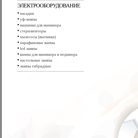
ЭЛЕКТРООБОРУДОВАНИЕ
•
насадки
•
уф-лампы
•
машинки для маникюра
•
стерилизаторы
•
пылесосы (вытяжки)
•
парафиновые ванны
•
led лампы
•
ванны для маникюра и педикюра
•
настольные лампы
•
лампы гибридные