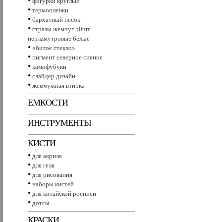
фигурки круглые
•
термопленки
•
бархатный песок
•
стразы жемчуг 50шт.
перламутровые белые
•
«битое стекло»
•
пигмент северное сияние
•
камифубуки
•
слайдер дизайн
•
жемчужная втирка
ЕМКОСТИ
ИНСТРУМЕНТЫ
КИСТИ
•
для акрила
•
для геля
•
для рисования
•
наборы кистей
•
для китайской росписи
•
дотсы
КРАСКИ