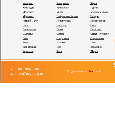
Кемерово
Кипарисово
Киров
Краснодар
Красноярск
Курган
Махачкала
Миасс
Москва Митино
Мурманск
Набережные Челны
Находка
Нижний Тагил
Новокузнецк
Новороссийск
Орел
Оренбург
Орск
Прокопьевск
Псков
Пятигорск
Салехард
Самара
Санкт-Петербург
Сочи
Ставрополь
Стерлитамак
Тверь
Тольятти
Томск
Усть-Илимск
Уфа
Хабаровск
Череповец
Чита
Шарья
тел. 8 800 200-65-46
Создание сайта -
Seo
Praim
mail: info@nogti-opt.ru