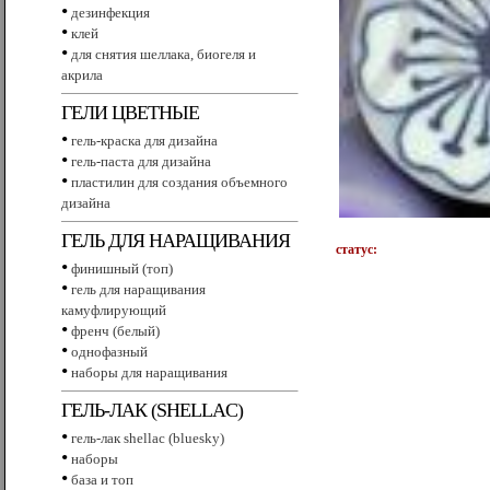
•
дезинфекция
•
клей
•
для снятия шеллака, биогеля и
акрила
ГЕЛИ ЦВЕТНЫЕ
•
гель-краска для дизайна
•
гель-паста для дизайна
•
пластилин для создания объемного
дизайна
ГЕЛЬ ДЛЯ НАРАЩИВАНИЯ
статус:
•
финишный (топ)
•
гель для наращивания
камуфлирующий
•
френч (белый)
•
однофазный
•
наборы для наращивания
ГЕЛЬ-ЛАК (SHELLAC)
•
гель-лак shellac (bluesky)
•
наборы
•
база и топ