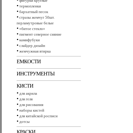
фигурки круглые
•
термопленки
•
бархатный песок
•
стразы жемчуг 50шт.
перламутровые белые
•
«битое стекло»
•
пигмент северное сияние
•
камифубуки
•
слайдер дизайн
•
жемчужная втирка
ЕМКОСТИ
ИНСТРУМЕНТЫ
КИСТИ
•
для акрила
•
для геля
•
для рисования
•
наборы кистей
•
для китайской росписи
•
дотсы
КРАСКИ