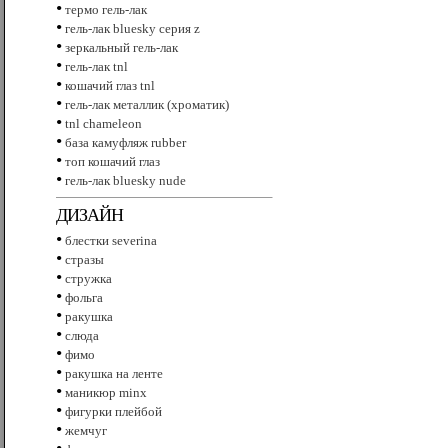
•
термо гель-лак
•
гель-лак bluesky серия z
•
зеркальный гель-лак
•
гель-лак tnl
•
кошачий глаз tnl
•
гель-лак металлик (хроматик)
•
tnl сhameleon
•
база камуфляж rubber
•
топ кошачий глаз
•
гель-лак bluesky nude
ДИЗАЙН
•
блестки severina
•
стразы
•
стружка
•
фольга
•
ракушка
•
слюда
•
фимо
•
ракушка на ленте
•
маникюр minx
•
фигурки плейбой
•
жемчуг
•