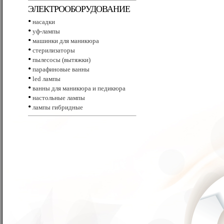
ЭЛЕКТРООБОРУДОВАНИЕ
•
насадки
•
уф-лампы
•
машинки для маникюра
•
стерилизаторы
•
пылесосы (вытяжки)
•
парафиновые ванны
•
led лампы
•
ванны для маникюра и педикюра
•
настольные лампы
•
лампы гибридные