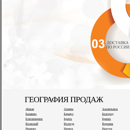
ДОСТАВКА
ПО РОССИИ
ГЕОГРАФИЯ ПРОДАЖ
Абакан
Алматы
Альметьевск
Балаково
Барнаул
Белгород
Благовещенск
Братск
Брянск
Волжский
Вологда
Воронеж
Иваново
Ижевск
Иркутск