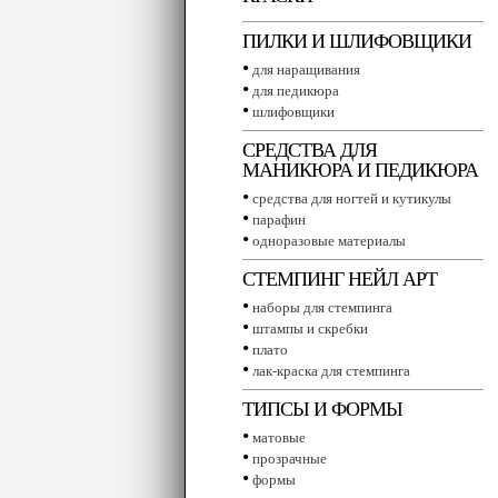
ПИЛКИ И ШЛИФОВЩИКИ
•
для наращивания
•
для педикюра
•
шлифовщики
СРЕДСТВА ДЛЯ
МАНИКЮРА И ПЕДИКЮРА
•
средства для ногтей и кутикулы
•
парафин
•
одноразовые материалы
СТЕМПИНГ НЕЙЛ АРТ
•
наборы для стемпинга
•
штампы и скребки
•
плато
•
лак-краска для стемпинга
ТИПСЫ И ФОРМЫ
•
матовые
•
прозрачные
•
формы