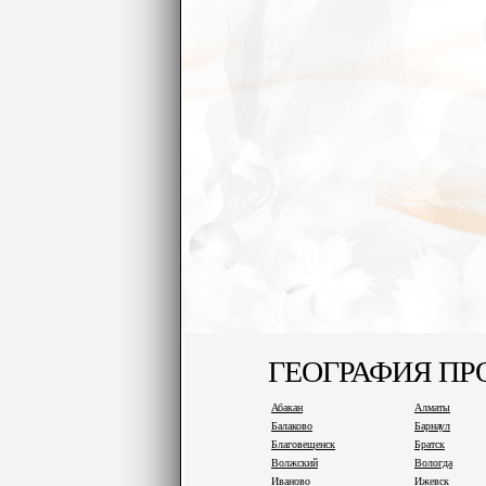
ГЕОГРАФИЯ П
Абакан
Алматы
Балаково
Барнаул
Благовещенск
Братск
Волжский
Вологда
Иваново
Ижевск