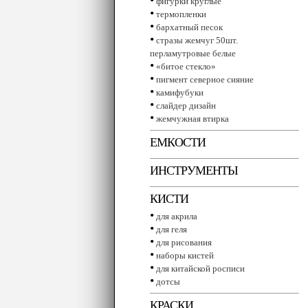
фигурки круглые
•
термопленки
•
бархатный песок
•
стразы жемчуг 50шт.
перламутровые белые
•
«битое стекло»
•
пигмент северное сияние
•
камифубуки
•
слайдер дизайн
•
жемчужная втирка
ЕМКОСТИ
ИНСТРУМЕНТЫ
КИСТИ
•
для акрила
•
для геля
•
для рисования
•
наборы кистей
•
для китайской росписи
•
дотсы
КРАСКИ