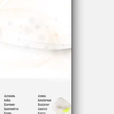
Астрахань
Ачинск
Бийск
Биробиджан
Владимир
Волгоград
Екатеринбург
Златоуст
Казань
Калуга