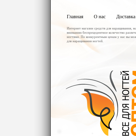
Главная
О нас
Доставка
Интернет магазин средств для наращивания, м
вниманию беспрецедентное количество различ
ногтями. По конкурентным ценам у нас вы мо
для наращивания ногтей.