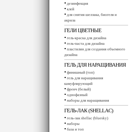
•
дезинфекция
•
клей
•
для снятия шеллака, биогеля и
акрила
ГЕЛИ ЦВЕТНЫЕ
•
гель-краска для дизайна
•
гель-паста для дизайна
•
пластилин для создания объемного
дизайна
ГЕЛЬ ДЛЯ НАРАЩИВАНИЯ
•
финишный (топ)
•
гель для наращивания
камуфлирующий
•
френч (белый)
•
однофазный
•
наборы для наращивания
ГЕЛЬ-ЛАК (SHELLAC)
•
гель-лак shellac (bluesky)
•
наборы
•
база и топ