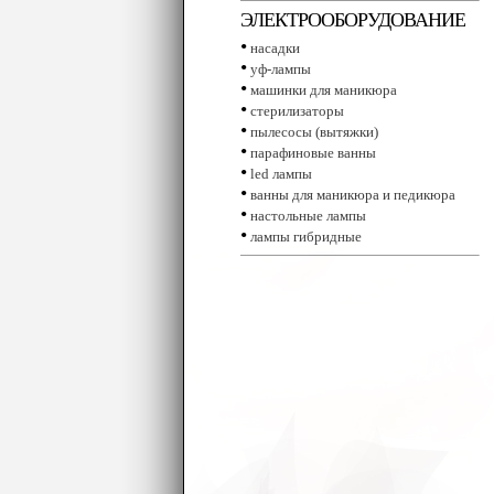
ЭЛЕКТРООБОРУДОВАНИЕ
•
насадки
•
уф-лампы
•
машинки для маникюра
•
стерилизаторы
•
пылесосы (вытяжки)
•
парафиновые ванны
•
led лампы
•
ванны для маникюра и педикюра
•
настольные лампы
•
лампы гибридные