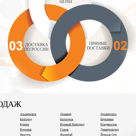
ЦЕНЫ
ПРЯМЫЕ
ДОСТАВКА
ПОСТАВКИ
ПО РОССИИ
РОДАЖ
Альметьевск
Армавир
Архангельск
Белгород
Белогорск
Березники
Брянск
Великий Новгород
Владивосток
Воронеж
Глазов
Димитровград
Иркутск
Ишимбай
Йошкар-Ола