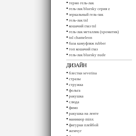
•
термо гель-лак
•
гель-лак bluesky серия z
•
зеркальный гель-лак
•
гель-лак tnl
•
кошачий глаз tnl
•
гель-лак металлик (хроматик)
•
tnl сhameleon
•
база камуфляж rubber
•
топ кошачий глаз
•
гель-лак bluesky nude
ДИЗАЙН
•
блестки severina
•
стразы
•
стружка
•
фольга
•
ракушка
•
слюда
•
фимо
•
ракушка на ленте
•
маникюр minx
•
фигурки плейбой
•
жемчуг
•