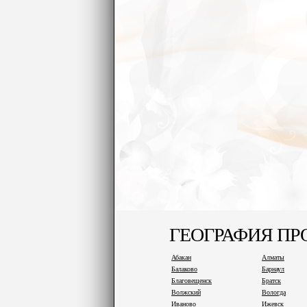
ГЕОГРАФИЯ П
Абакан
Алматы
Балаково
Барнаул
Благовещенск
Братск
Волжский
Вологда
Иваново
Ижевск