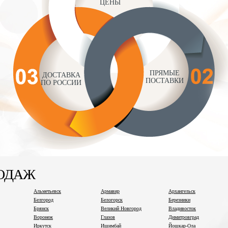
ЦЕНЫ
ПРЯМЫЕ
ДОСТАВКА
ПОСТАВКИ
ПО РОССИИ
РОДАЖ
Альметьевск
Армавир
Архангельск
Белгород
Белогорск
Березники
Брянск
Великий Новгород
Владивосток
Воронеж
Глазов
Димитровград
Иркутск
Ишимбай
Йошкар-Ола