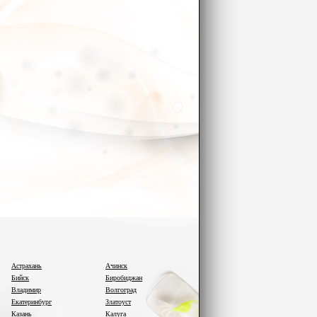
Астрахань
Ачинск
Бийск
Биробиджан
Владимир
Волгоград
Екатеринбург
Златоуст
Казань
Калуга