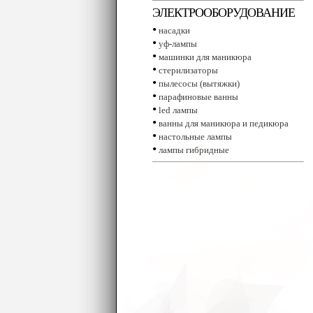
ЭЛЕКТРООБОРУДОВАНИЕ
•
насадки
•
уф-лампы
•
машинки для маникюра
•
стерилизаторы
•
пылесосы (вытяжки)
•
парафиновые ванны
•
led лампы
•
ванны для маникюра и педикюра
•
настольные лампы
•
лампы гибридные