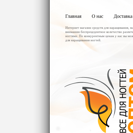
Главная
О нас
Доставка
Интернет магазин средств для наращивания, м
вниманию беспрецедентное количество различ
ногтями. По конкурентным ценам у нас вы мо
для наращивания ногтей.