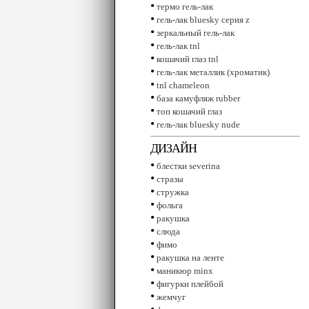
•
термо гель-лак
•
гель-лак bluesky серия z
•
зеркальный гель-лак
•
гель-лак tnl
•
кошачий глаз tnl
•
гель-лак металлик (хроматик)
•
tnl сhameleon
•
база камуфляж rubber
•
топ кошачий глаз
•
гель-лак bluesky nude
ДИЗАЙН
•
блестки severina
•
стразы
•
стружка
•
фольга
•
ракушка
•
слюда
•
фимо
•
ракушка на ленте
•
маникюр minx
•
фигурки плейбой
•
жемчуг
•