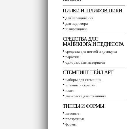
ПИЛКИ И ШЛИФОВЩИКИ
•
для наращивания
•
для педикюра
•
шлифовщики
СРЕДСТВА ДЛЯ
МАНИКЮРА И ПЕДИКЮРА
•
средства для ногтей и кутикулы
•
парафин
•
одноразовые материалы
СТЕМПИНГ НЕЙЛ АРТ
•
наборы для стемпинга
•
штампы и скребки
•
плато
•
лак-краска для стемпинга
ТИПСЫ И ФОРМЫ
•
матовые
•
прозрачные
•
формы