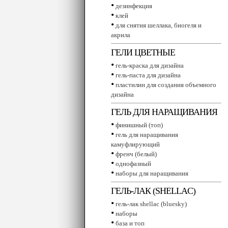
•
дезинфекция
•
клей
•
для снятия шеллака, биогеля и
акрила
ГЕЛИ ЦВЕТНЫЕ
•
гель-краска для дизайна
•
гель-паста для дизайна
•
пластилин для создания объемного
дизайна
ГЕЛЬ ДЛЯ НАРАЩИВАНИЯ
•
финишный (топ)
•
гель для наращивания
камуфлирующий
•
френч (белый)
•
однофазный
•
наборы для наращивания
ГЕЛЬ-ЛАК (SHELLAC)
•
гель-лак shellac (bluesky)
•
наборы
•
база и топ