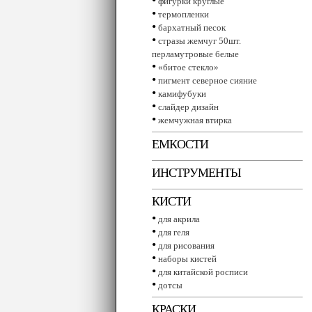
фигурки круглые
•
термопленки
•
бархатный песок
•
стразы жемчуг 50шт.
перламутровые белые
•
«битое стекло»
•
пигмент северное сияние
•
камифубуки
•
слайдер дизайн
•
жемчужная втирка
ЕМКОСТИ
ИНСТРУМЕНТЫ
КИСТИ
•
для акрила
•
для геля
•
для рисования
•
наборы кистей
•
для китайской росписи
•
дотсы
КРАСКИ