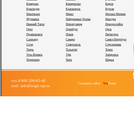
Кемерово
Кипарисово
Киров
Краснодар
Красноярск
Курган
Махачкала
Миасс
Москва Митино
Мурманск
Набережные Челны
Находка
Нижний Тагил
Новокузнецк
Новороссийск
Орел
Оренбург
Орск
Прокопьевск
Псков
Пятигорск
Салехард
Самара
Санкт-Петербург
Сочи
Ставрополь
Стерлитамак
Тверь
Тольятти
Томск
Усть-Илимск
Уфа
Хабаровск
Череповец
Чита
Шарья
тел. 8 800 200-65-46
Создание сайта -
Seo
Praim
mail: info@nogti-opt.ru