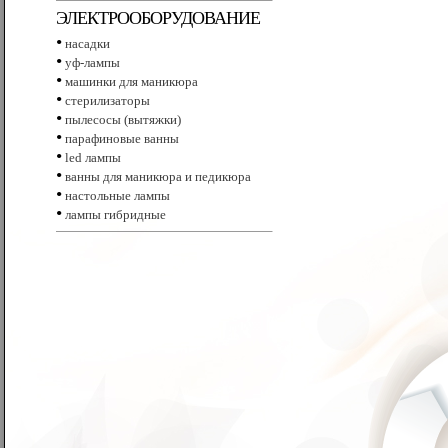
ЭЛЕКТРООБОРУДОВАНИЕ
•
насадки
•
уф-лампы
•
машинки для маникюра
•
стерилизаторы
•
пылесосы (вытяжки)
•
парафиновые ванны
•
led лампы
•
ванны для маникюра и педикюра
•
настольные лампы
•
лампы гибридные