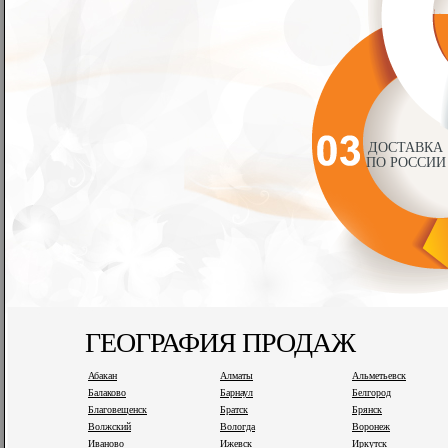
ДОСТАВКА
ПО РОССИИ
ГЕОГРАФИЯ ПРОДАЖ
Абакан
Алматы
Альметьевск
Балаково
Барнаул
Белгород
Благовещенск
Братск
Брянск
Волжский
Вологда
Воронеж
Иваново
Ижевск
Иркутск