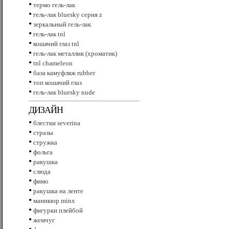
•
термо гель-лак
•
гель-лак bluesky серия z
•
зеркальный гель-лак
•
гель-лак tnl
•
кошачий глаз tnl
•
гель-лак металлик (хроматик)
•
tnl сhameleon
•
база камуфляж rubber
•
топ кошачий глаз
•
гель-лак bluesky nude
ДИЗАЙН
•
блестки severina
•
стразы
•
стружка
•
фольга
•
ракушка
•
слюда
•
фимо
•
ракушка на ленте
•
маникюр minx
•
фигурки плейбой
•
жемчуг
•