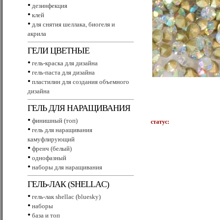
•
дезинфекция
•
клей
•
для снятия шеллака, биогеля и
акрила
ГЕЛИ ЦВЕТНЫЕ
•
гель-краска для дизайна
•
гель-паста для дизайна
•
пластилин для создания объемного
дизайна
ГЕЛЬ ДЛЯ НАРАЩИВАНИЯ
•
финишный (топ)
статус:
•
гель для наращивания
камуфлирующий
•
френч (белый)
•
однофазный
•
наборы для наращивания
ГЕЛЬ-ЛАК (SHELLAC)
•
гель-лак shellac (bluesky)
•
наборы
•
база и топ