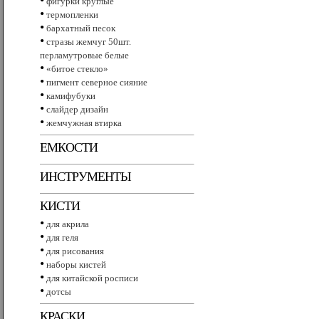
фигурки круглые
•
термопленки
•
бархатный песок
•
стразы жемчуг 50шт.
перламутровые белые
•
«битое стекло»
•
пигмент северное сияние
•
камифубуки
•
слайдер дизайн
•
жемчужная втирка
ЕМКОСТИ
ИНСТРУМЕНТЫ
КИСТИ
•
для акрила
•
для геля
•
для рисования
•
наборы кистей
•
для китайской росписи
•
дотсы
КРАСКИ