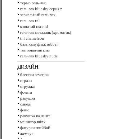
•
термо гель-лак
•
гель-лак bluesky серия z
•
зеркальный гель-лак
•
гель-лак tnl
•
кошачий глаз tnl
•
гель-лак металлик (хроматик)
•
tnl сhameleon
•
база камуфляж rubber
•
топ кошачий глаз
•
гель-лак bluesky nude
ДИЗАЙН
•
блестки severina
•
стразы
•
стружка
•
фольга
•
ракушка
•
слюда
•
фимо
•
ракушка на ленте
•
маникюр minx
•
фигурки плейбой
•
жемчуг
•