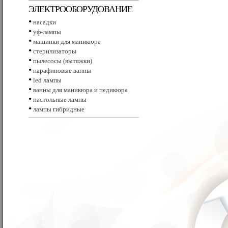
ЭЛЕКТРООБОРУДОВАНИЕ
•
насадки
•
уф-лампы
•
машинки для маникюра
•
стерилизаторы
•
пылесосы (вытяжки)
•
парафиновые ванны
•
led лампы
•
ванны для маникюра и педикюра
•
настольные лампы
•
лампы гибридные