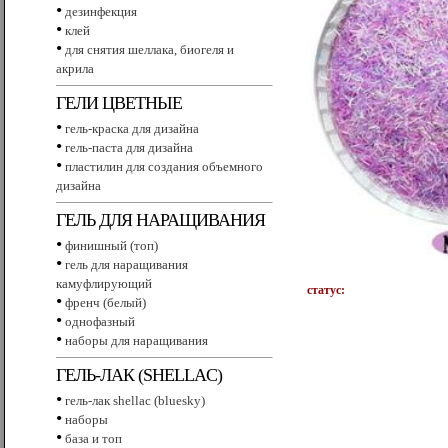
•
дезинфекция
•
клей
•
для снятия шеллака, биогеля и
акрила
ГЕЛИ ЦВЕТНЫЕ
•
гель-краска для дизайна
•
гель-паста для дизайна
•
пластилин для создания объемного
дизайна
ГЕЛЬ ДЛЯ НАРАЩИВАНИЯ
•
финишный (топ)
•
гель для наращивания
камуфлирующий
статус:
•
френч (белый)
•
однофазный
•
наборы для наращивания
ГЕЛЬ-ЛАК (SHELLAC)
•
гель-лак shellac (bluesky)
•
наборы
•
база и топ