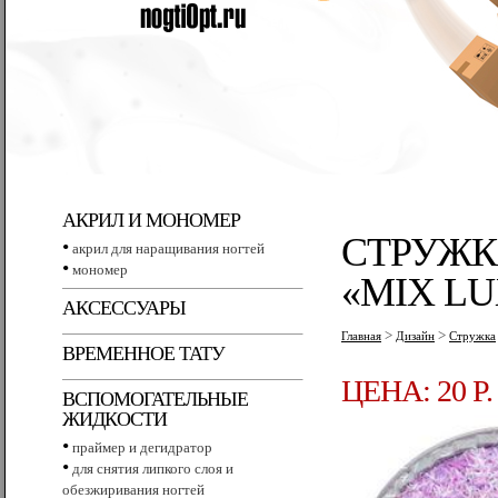
АКРИЛ И МОНОМЕР
СТРУЖК
•
акрил для наращивания ногтей
•
мономер
«MIX L
АКСЕССУАРЫ
>
>
Главная
Дизайн
Стружка
ВРЕМЕННОЕ ТАТУ
ЦЕНА: 20 P.
ВСПОМОГАТЕЛЬНЫЕ
ЖИДКОСТИ
•
праймер и дегидратор
•
для снятия липкого слоя и
обезжиривания ногтей