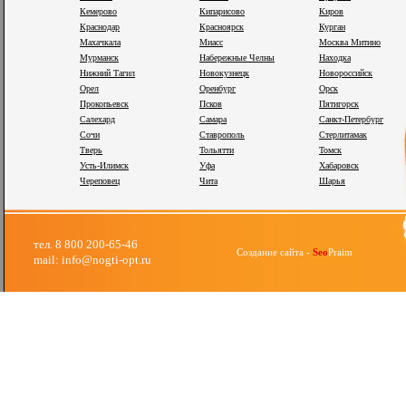
Кемерово
Кипарисово
Киров
Краснодар
Красноярск
Курган
Махачкала
Миасс
Москва Митино
Мурманск
Набережные Челны
Находка
Нижний Тагил
Новокузнецк
Новороссийск
Орел
Оренбург
Орск
Прокопьевск
Псков
Пятигорск
Салехард
Самара
Санкт-Петербург
Сочи
Ставрополь
Стерлитамак
Тверь
Тольятти
Томск
Усть-Илимск
Уфа
Хабаровск
Череповец
Чита
Шарья
тел. 8 800 200-65-46
Создание сайта -
Seo
Praim
mail: info@nogti-opt.ru