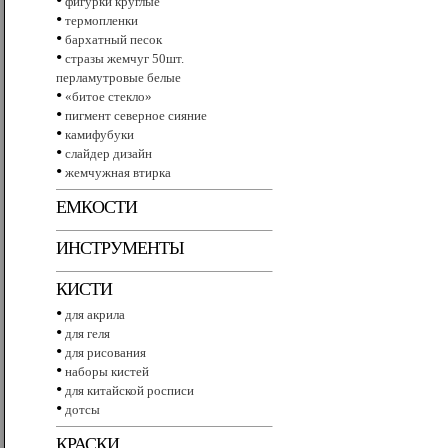
фигурки круглые
•
термопленки
•
бархатный песок
•
стразы жемчуг 50шт.
перламутровые белые
•
«битое стекло»
•
пигмент северное сияние
•
камифубуки
•
слайдер дизайн
•
жемчужная втирка
ЕМКОСТИ
ИНСТРУМЕНТЫ
КИСТИ
•
для акрила
•
для геля
•
для рисования
•
наборы кистей
•
для китайской росписи
•
дотсы
КРАСКИ