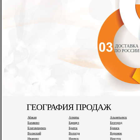
ДОСТАВКА
ПО РОССИИ
ГЕОГРАФИЯ ПРОДАЖ
Абакан
Алматы
Альметьевск
Балаково
Барнаул
Белгород
Благовещенск
Братск
Брянск
Волжский
Вологда
Воронеж
Иваново
Ижевск
Иркутск